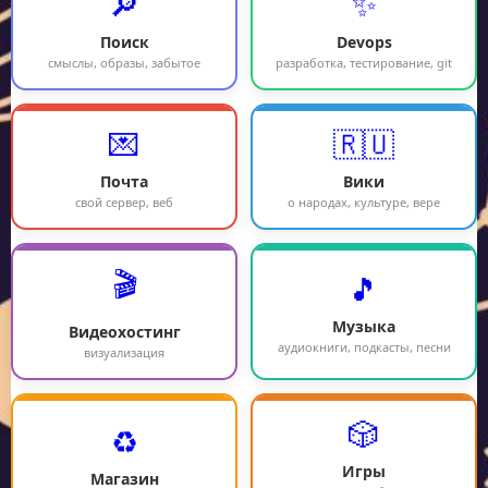
🔎
✨
Поиск
Devops
смыслы, образы, забытое
разработка, тестирование, git
💌
🇷🇺
Почта
Вики
свой сервер, веб
о народах, культуре, вере
🎬
🎵
Музыка
Видеохостинг
аудиокниги, подкасты, песни
визуализация
🎲
♻️
Игры
Магазин