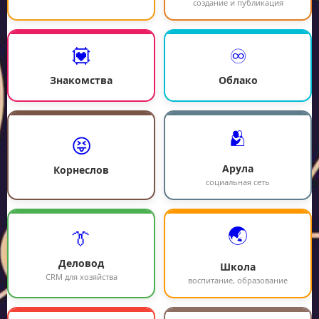
создание и публикация
💟
♾️
Знакомства
Облако
🫂
😝
Арула
Корнеслов
социальная сеть
🌏
👔
Деловод
Школа
CRM для хозяйства
воспитание, образование