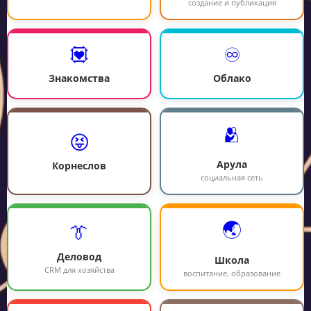
создание и публикация
💟
♾️
Знакомства
Облако
🫂
😝
Арула
Корнеслов
социальная сеть
🌏
👔
Деловод
Школа
CRM для хозяйства
воспитание, образование