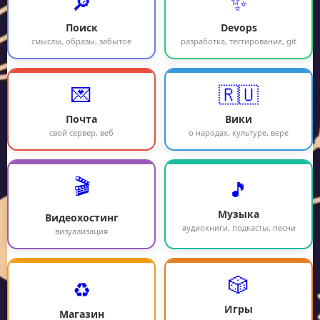
🔎
✨
Поиск
Devops
смыслы, образы, забытое
разработка, тестирование, git
💌
🇷🇺
Почта
Вики
свой сервер, веб
о народах, культуре, вере
🎬
🎵
Музыка
Видеохостинг
аудиокниги, подкасты, песни
визуализация
🎲
♻️
Игры
Магазин